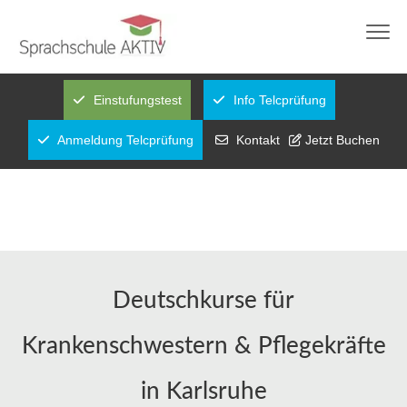
info@sprachschule-aktiv-karlsruhe.de
0721 97644273
Fragen über WhatsApp
Einstufungstest
Info Telcprüfung
Anmeldung Telcprüfung
Kontakt
Jetzt Buchen
Deutschkurse für
Krankenschwestern & Pflegekräfte
in Karlsruhe